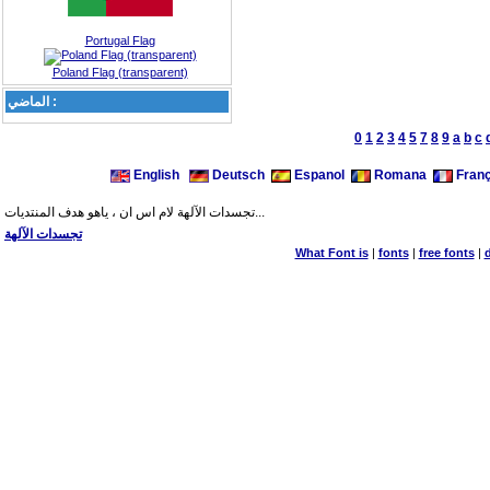
Portugal Flag
Poland Flag (transparent)
الماضي :
0
1
2
3
4
5
7
8
9
a
b
c
English
Deutsch
Espanol
Romana
Franç
تجسدات الآلهة لام اس ان ، ياهو هدف المنتديات...
تجسدات الآلهة
What Font is
|
fonts
|
free fonts
|