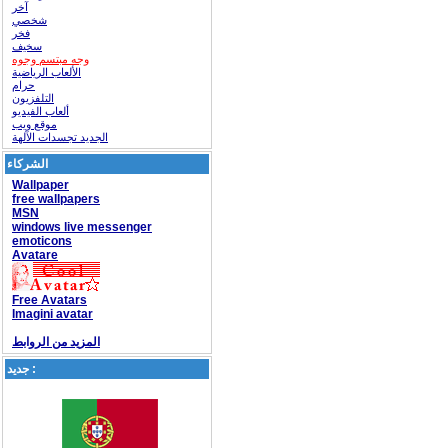
آخر
شخصي
فخر
سخيف
وجه مبتسم وجوه
الألعاب الرياضية
حرام
التلفزيون
ألعاب الفيديو
موقع ويب
الجديد تجسدات الآلهة
الشركاء
Wallpaper
free wallpapers
MSN
windows live messenger
emoticons
Avatare
Free Avatars
Imagini avatar
المزيد من الروابط
جديد :