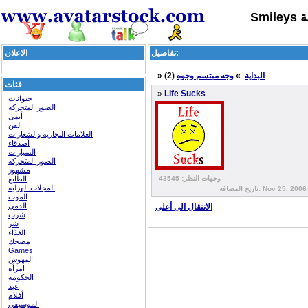
هة
تفاصيل:
الاعلان
البداية
»
وجه مبتسم وجوه
(2)
»
فئات
»
Life Sucks
حيوانات
الصور المتحركه
أنمى
الفن
العلامات التجارية والشعارات
أصدقاء
السيارات
الصور المتحركه
مشهور
وجهات النظر: 43545
الطابع
المجلات الهزليه
يخ المضافه: Nov 25, 2006 |
الموت
الدمى
الانتقال الى أعلى
شرب
شر
الغذاء
مضحك
Games
المهوس
امرأة
الحكومة
عيد
أفلام
الموسيقى