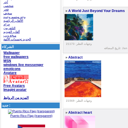
آخر
شخصي
فخر
»
A World Just Beyond Your Dreams
سخيف
وجه مبتسم وجوه
الألعاب الرياضية
حرام
التلفزيون
ألعاب الفيديو
موقع ويب
الجديد تجسدات الآلهة
وجهات النظر: 21173
الشركاء
Jan 03,  |
Wallpaper
free wallpapers
»
Abstract
MSN
windows live messenger
emoticons
Avatare
Free Avatars
Imagini avatar
المزيد من الروابط
وجهات النظر: 21569
جديد :
»
Abstract heart
Puerto Rico Flag (transparent)