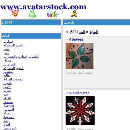
تفاصيل:
الاعلان
البداية
»
الفن
(588)
»
فئات
»
4 leaves
حيوانات
الصور المتحركه
أنمى
الفن
العلامات التجارية والشعارات
أصدقاء
السيارات
الصور المتحركه
مشهور
وجهات النظر: 14716
الطابع
المجلات الهزليه
الموت
الدمى
شرب
»
9-sided star
شر
الغذاء
مضحك
Games
المهوس
امرأة
الحكومة
عيد
أفلام
الموسيقى
وجهات النظر: 22980