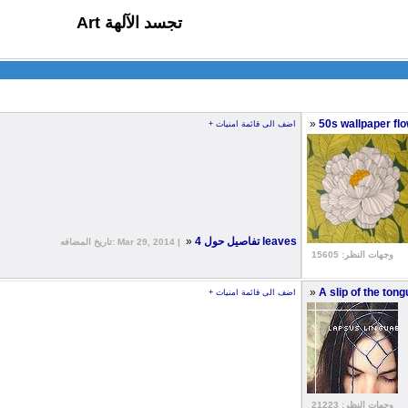
Art تجسد الآلهة
»
50s wallpaper fl
+ اضف الى قائمة امنيات
»
تفاصيل حول 4 leaves
تاريخ المضافه: Mar 29, 2014 |
وجهات النظر: 15605
»
A slip of the tong
+ اضف الى قائمة امنيات
وجهات النظر: 21223