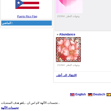
وجهات النظر: 21504
Puerto Rico Flag
الماضي :
»
Abundance
وجهات النظر: 21264
الانتقال الى أعلى
English
Deutsch
تجسدات الآلهة لام اس ان ، ياهو هدف المنتديات...
تجسدات الآلهة