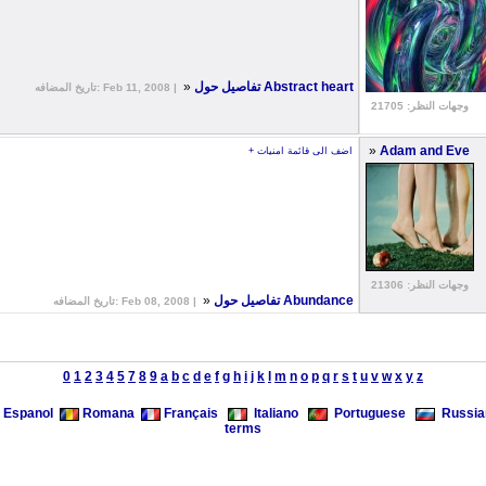
»
تفاصيل حول Abstract heart
تاريخ المضافه: Feb 11, 2008 |
وجهات النظر: 21705
»
Adam and Eve
+ اضف الى قائمة امنيات
وجهات النظر: 21306
»
تفاصيل حول Abundance
تاريخ المضافه: Feb 08, 2008 |
0
1
2
3
4
5
7
8
9
a
b
c
d
e
f
g
h
i
j
k
l
m
n
o
p
q
r
s
t
u
v
w
x
y
z
Espanol
Romana
Français
Italiano
Portuguese
Russia
terms