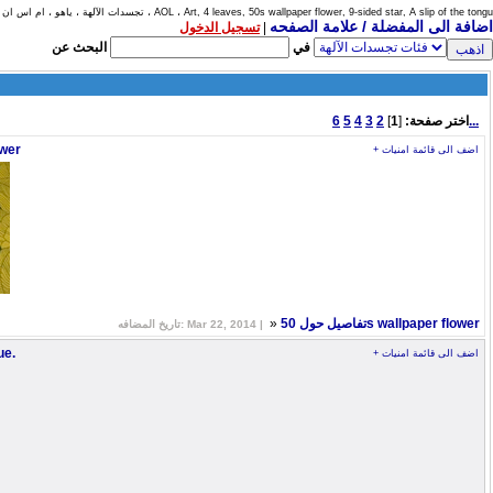
تجسدات الآلهة ، ياهو ، ام اس ان ، AOL ، Art, 4 leaves, 50s wallpaper flower, 9-sided star, A slip of the tongu
اضافة الى المفضلة / علامة الصفحه
|
تسجيل الدخول
في
البحث عن
6...
اختر صفحة:
[
1
]
2
3
4
5
ower
+ اضف الى قائمة امنيات
»
تفاصيل حول 50s wallpaper flower
تاريخ المضافه: Mar 22, 2014 |
ue.
+ اضف الى قائمة امنيات