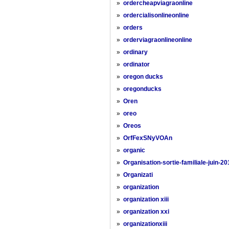
»
ordercheapviagraonline
»
ordercialisonlineonline
»
orders
»
orderviagraonlineonline
»
ordinary
»
ordinator
»
oregon ducks
»
oregonducks
»
Oren
»
oreo
»
Oreos
»
OrfFexSNyVOAn
»
organic
»
Organisation-sortie-familiale-juin-20
»
Organizati
»
organization
»
organization xiii
»
organization xxi
»
organizationxiii