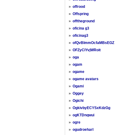
»
offrood
»
Offspring
»
offtheground
»
oficina g3
»
oficinag3
»
ofQvBImmOcfaMBsEGZ
»
OFZyClYvjWRoit
»
oga
»
ogam
»
ogame
»
ogame avatars
»
Ogami
»
Oggey
»
Ogichi
»
OgkivbyECYSxKdzGg
»
ogKTDnqwui
»
ogre
»
ogudroeharl