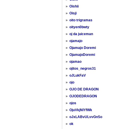
»
Oishii
»
Oisji
»
oito trigramas
»
oityen0bwty
»
oj da juiceman
»
ojamajo
»
Ojamajo Doremi
»
OjamajoDoremi
»
ojamao
»
ojitos_negros31
»
oJLukFaV
»
ojo
»
OJO DE DRAGON
»
OJODEDRAGON
»
ojos
»
OjuVkjNIYfWk
»
oJxLABvULvvGnSo
»
ok