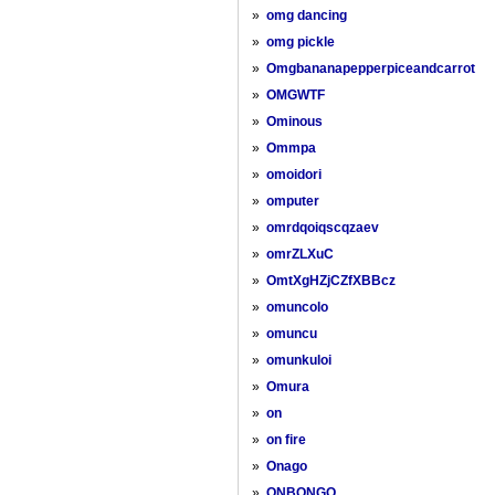
»
omg dancing
»
omg pickle
»
Omgbananapepperpiceandcarrot
»
OMGWTF
»
Ominous
»
Ommpa
»
omoidori
»
omputer
»
omrdqoiqscqzaev
»
omrZLXuC
»
OmtXgHZjCZfXBBcz
»
omuncolo
»
omuncu
»
omunkuloi
»
Omura
»
on
»
on fire
»
Onago
»
ONBONGO