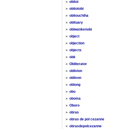
»
obitoi
»
obitotobi
»
obitouchiha
»
obituary
»
obiwankenobi
»
object
»
objection
»
objects
»
obk
»
Obliterator
»
oblivion
»
oblivon
»
oblong
»
obo
»
oboma
»
Oboro
»
obras
»
obras de pol cezanne
»
obrasdepolcezanne