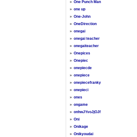
»
One Punch Man
»
one up
»
One-John
»
OneDirection
»
onegai
»
onegai teacher
»
onegaiteacher
»
Onepices
»
Onepiec
»
onepiecde
»
onepiece
»
onepiecefranky
»
onepieci
»
ones
»
ongame
»
onhwJYvoJjOJf
»
Oni
»
Onikage
»
Onikyoudai