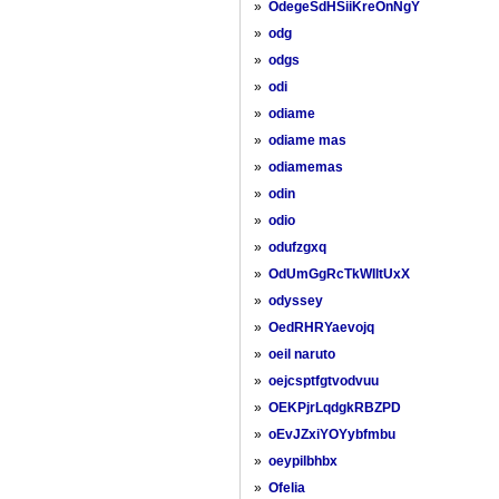
»
OdegeSdHSiiKreOnNgY
»
odg
»
odgs
»
odi
»
odiame
»
odiame mas
»
odiamemas
»
odin
»
odio
»
odufzgxq
»
OdUmGgRcTkWIltUxX
»
odyssey
»
OedRHRYaevojq
»
oeil naruto
»
oejcsptfgtvodvuu
»
OEKPjrLqdgkRBZPD
»
oEvJZxiYOYybfmbu
»
oeypilbhbx
»
Ofelia