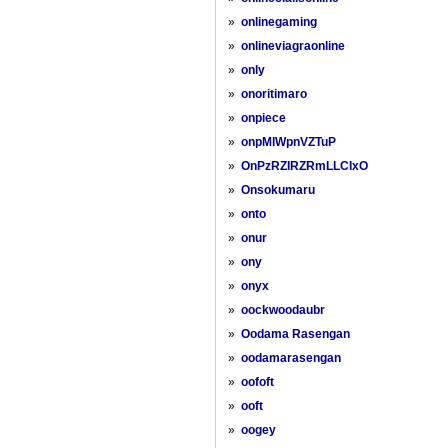
»
onlinegaming
»
onlineviagraonline
»
only
»
onoritimaro
»
onpiece
»
onpMlWpnVZTuP
»
OnPzRZIRZRmLLCIxO
»
Onsokumaru
»
onto
»
onur
»
ony
»
onyx
»
oockwoodaubr
»
Oodama Rasengan
»
oodamarasengan
»
oofoft
»
ooft
»
oogey