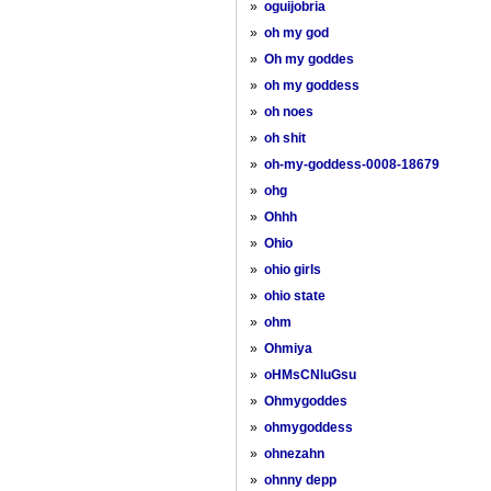
»
oguijobria
»
oh my god
»
Oh my goddes
»
oh my goddess
»
oh noes
»
oh shit
»
oh-my-goddess-0008-18679
»
ohg
»
Ohhh
»
Ohio
»
ohio girls
»
ohio state
»
ohm
»
Ohmiya
»
oHMsCNluGsu
»
Ohmygoddes
»
ohmygoddess
»
ohnezahn
»
ohnny depp