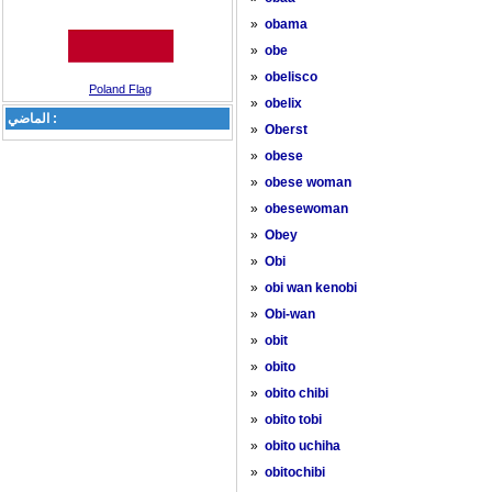
»
obama
»
obe
»
obelisco
Poland Flag
»
obelix
الماضي :
»
Oberst
»
obese
»
obese woman
»
obesewoman
»
Obey
»
Obi
»
obi wan kenobi
»
Obi-wan
»
obit
»
obito
»
obito chibi
»
obito tobi
»
obito uchiha
»
obitochibi