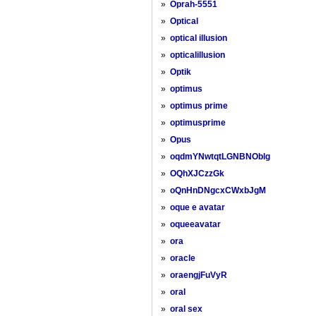
»
Oprah-5551
»
Optical
»
optical illusion
»
opticalillusion
»
Optik
»
optimus
»
optimus prime
»
optimusprime
»
Opus
»
oqdmYNwtqtLGNBNOblg
»
OQhXJCzzGk
»
oQnHnDNgcxCWxbJgM
»
oque e avatar
»
oqueeavatar
»
ora
»
oracle
»
oraengjFuVyR
»
oral
»
oral sex