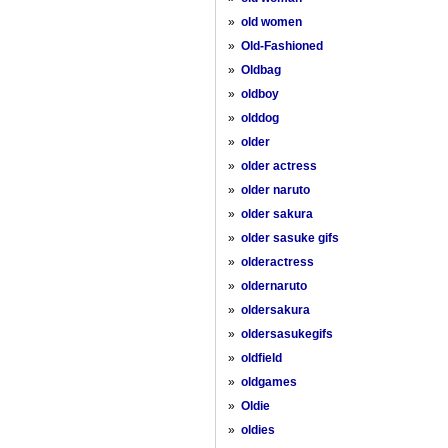
»
old women
»
Old-Fashioned
»
Oldbag
»
oldboy
»
olddog
»
older
»
older actress
»
older naruto
»
older sakura
»
older sasuke gifs
»
olderactress
»
oldernaruto
»
oldersakura
»
oldersasukegifs
»
oldfield
»
oldgames
»
Oldie
»
oldies