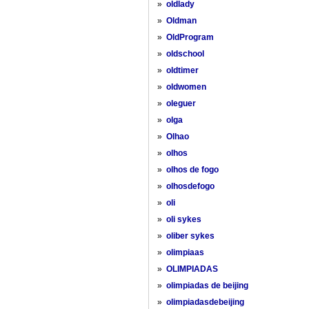
»
oldlady
»
Oldman
»
OldProgram
»
oldschool
»
oldtimer
»
oldwomen
»
oleguer
»
olga
»
Olhao
»
olhos
»
olhos de fogo
»
olhosdefogo
»
oli
»
oli sykes
»
oliber sykes
»
olimpiaas
»
OLIMPIADAS
»
olimpiadas de beijing
»
olimpiadasdebeijing