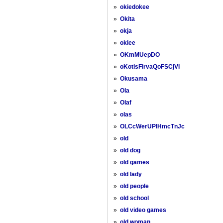
»
okiedokee
»
Okita
»
okja
»
oklee
»
OKmMUepDO
»
oKotisFirvaQoFSCjVI
»
Okusama
»
Ola
»
Olaf
»
olas
»
OLCcWerUPlHmcTnJc
»
old
»
old dog
»
old games
»
old lady
»
old people
»
old school
»
old video games
»
old woman