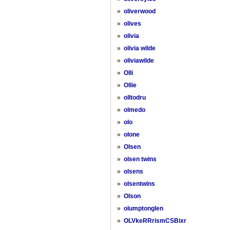
»
oliverwood
»
olives
»
olivia
»
olivia wilde
»
oliviawilde
»
Olli
»
Ollie
»
olltodru
»
olmedo
»
olo
»
olone
»
Olsen
»
olsen twins
»
olsens
»
olsentwins
»
Olson
»
olumptonglen
»
OLVkeRRrismCSBixr