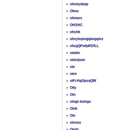
»
ohnnydepp
»
Ohno
»
ohnoes
»
OHSHC
»
ohshit
»
ohxykqmqjqbogqmz
»
ohzgQFwfpRDfLL
»
oiabin
»
oiatojuan
»
oie
»
oiee
»
oiFcHgGpsqQW
»
Oily
»
Oin
»
oingo boingo
»
Oink
»
Ois
»
oiseau
»
Oishi