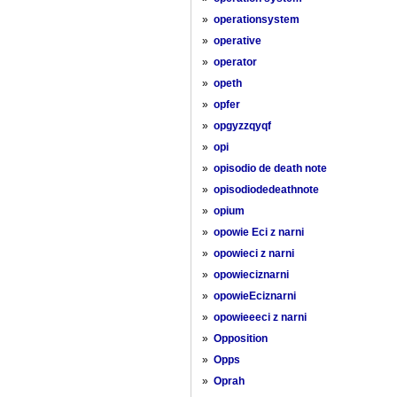
»
operationsystem
»
operative
»
operator
»
opeth
»
opfer
»
opgyzzqyqf
»
opi
»
opisodio de death note
»
opisodiodedeathnote
»
opium
»
opowie Eci z narni
»
opowieci z narni
»
opowieciznarni
»
opowieEciznarni
»
opowieeeci z narni
»
Opposition
»
Opps
»
Oprah