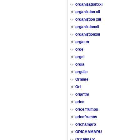
»
organizationxxi
»
organiztion xii
»
organiztion xiii
»
organiztionxii
»
organiztionxiii
»
orgasm
»
orge
»
orgel
»
orgia
»
orgullo
»
Orhime
»
Ori
»
orianthi
»
orice
»
orice frumos
»
oricefrumos
»
orichamaro
»
ORICHAMARU
»
Orichimaro