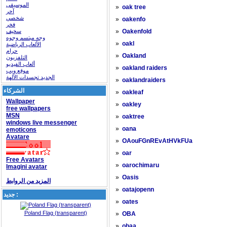
الموسيقى
»
oak tree
آخر
شخصي
»
oakenfo
فخر
سخيف
»
Oakenfold
وجه مبتسم وجوه
»
oakl
الألعاب الرياضية
حرام
»
Oakland
التلفزيون
ألعاب الفيديو
»
oakland raiders
موقع ويب
الجديد تجسدات الآلهة
»
oaklandraiders
الشركاء
»
oakleaf
Wallpaper
»
oakley
free wallpapers
MSN
»
oaktree
windows live messenger
»
oana
emoticons
Avatare
»
OAouFGnREvAtHVkFUa
»
oar
Free Avatars
»
oarochimaru
Imagini avatar
»
Oasis
المزيد من الروابط
»
oatajopenn
جديد :
»
oates
Poland Flag (transparent)
»
OBA
»
obaa