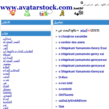
o
تجسد
الآلهة
تفاصيل:
الاعلان
»
البداية
» نتائج البحث عن
o
(2223)
فئات
»
o choujirou sasakibe
حيوانات
الصور المتحركه
»
o senhor dos aneis
أنمى
الفن
»
o Shigekuni Yamamoto-Genry Esai
العلامات التجارية والشعارات
»
o shigekuni yamamoto-genry sai
أصدقاء
السيارات
»
o shigekuni yamamoto-genryeesai
الصور المتحركه
مشهور
»
o shigekuni yamamoto-genryesai
الطابع
المجلات الهزليه
»
o Shigekuni Yamamoto-Genrysai
الموت
الدمى
»
O-Ren
شرب
شر
»
o-ren ishii
الغذاء
»
مضحك
o-renishii
Games
»
OAfTusmb
المهوس
امرأة
»
oaGuLfylUvkIhDtsm
الحكومة
عيد
»
Oak
أفلام