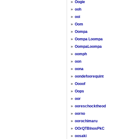
»
Oogie
»
ooh
»
ooi
»
Oom
»
Oompa
»
Oompa Loompa
»
OompaLoompa
»
oomph
»
oon
»
oona
»
oondefoorequint
»
Oooof
»
Oops
»
oor
»
ooreschocktheod
»
oorno
»
oorochimaru
»
OOrQTBlnosPkC
»
oosaki