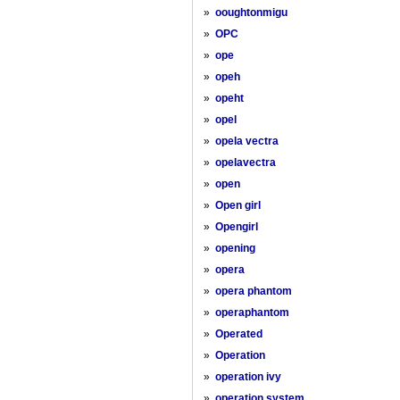
»
ooughtonmigu
»
OPC
»
ope
»
opeh
»
opeht
»
opel
»
opela vectra
»
opelavectra
»
open
»
Open girl
»
Opengirl
»
opening
»
opera
»
opera phantom
»
operaphantom
»
Operated
»
Operation
»
operation ivy
»
operation system