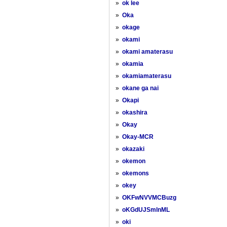
»
ok lee
»
Oka
»
okage
»
okami
»
okami amaterasu
»
okamia
»
okamiamaterasu
»
okane ga nai
»
Okapi
»
okashira
»
Okay
»
Okay-MCR
»
okazaki
»
okemon
»
okemons
»
okey
»
OKFwNVVMCBuzg
»
oKGdUJSmlnML
»
oki