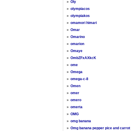
»
Oly
»
olympiacos
»
olympiakos
»
omamori himari
»
Omar
»
Omarino
»
omarion
»
Omaye
»
OmbZFxAXkcK
»
ome
»
Omega
»
omega-c-8
»
Omen
»
omer
»
omero
»
omerta
»
OMG
»
omg banana
»
Omg banana pepper pice and carrot