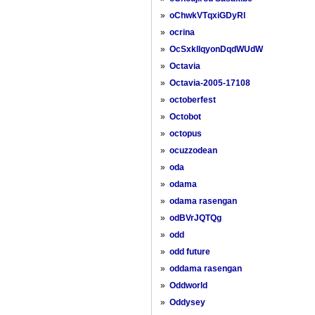
»
oChwkVTqxiGDyRl
»
ocrina
»
OcSxkllqyonDqdWUdW
»
Octavia
»
Octavia-2005-17108
»
octoberfest
»
Octobot
»
octopus
»
ocuzzodean
»
oda
»
odama
»
odama rasengan
»
odBVrJQTQg
»
odd
»
odd future
»
oddama rasengan
»
Oddworld
»
Oddysey