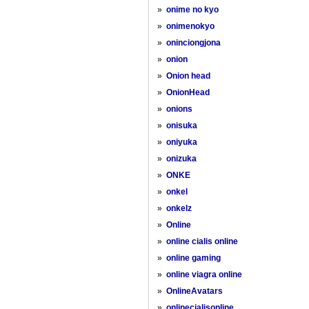
»
onime no kyo
»
onimenokyo
»
oninciongjona
»
onion
»
Onion head
»
OnionHead
»
onions
»
onisuka
»
oniyuka
»
onizuka
»
ONKE
»
onkel
»
onkelz
»
Online
»
online cialis online
»
online gaming
»
online viagra online
»
OnlineAvatars
»
onlinecialisonline