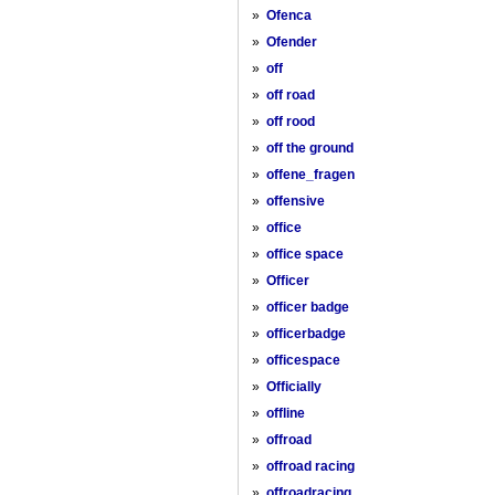
»
Ofenca
»
Ofender
»
off
»
off road
»
off rood
»
off the ground
»
offene_fragen
»
offensive
»
office
»
office space
»
Officer
»
officer badge
»
officerbadge
»
officespace
»
Officially
»
offline
»
offroad
»
offroad racing
»
offroadracing