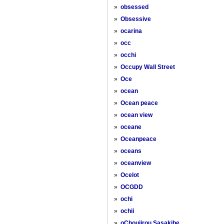
»
obsessed
»
Obsessive
»
ocarina
»
occ
»
occhi
»
Occupy Wall Street
»
Oce
»
ocean
»
Ocean peace
»
ocean view
»
oceane
»
Oceanpeace
»
oceans
»
oceanview
»
Ocelot
»
OCGDD
»
ochi
»
ochii
»
oChoujirou Sasakibe