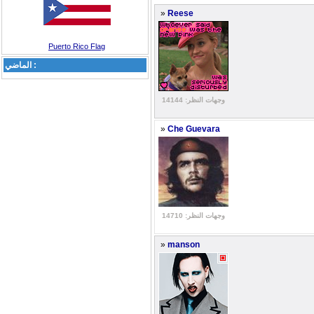
»
Reese
Puerto Rico Flag
الماضي :
وجهات النظر: 14144
»
Che Guevara
وجهات النظر: 14710
»
manson