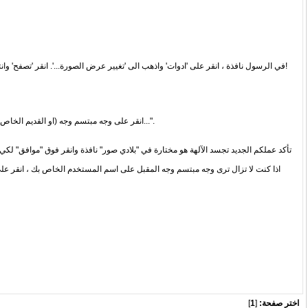
في الرسول نافذة ، انقر على 'ادوات' واذهب الى 'تغيير عرض الصورة...'. انقر 'تصفح' وانتقل الى عرض الصورة على سطح مكتبك. اختر اظهار الصورة. انقر 'موافق'. عرض الصورة الجديدة الخاصة بك الآن جاهزه للاستخدام!
انقر على وجه مبتسم وجه (او القديم الخاص بك اظهار الصورة) الى يسار اسم المستخدم الخاص بك في اعلى القائمة من الصديق. في وجه مبتسم وجه اختر على "اختيار الصورة...".
تأكد عملكم الجديد تجسد الآلهة هو مختارة في "بلادي صور" نافذة وانقر فوق "موافق" ل
اذا كنت لا تزال ترى وجه مبتسم وجه المقبل على اسم المستخدم الخاص بك ، انقر على
اختر صفحة:
[
1
]