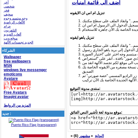
اضف الى قائمة امنيات
آخر
شخصي
فخر
تنزيل ام اس ان الايقونه
سخيف
وجه مبتسم وجوه
الألعاب الرياضية
حرام
التلفزيون
ألعاب الفيديو
تنزيل ياهو ايقونه
موقع ويب
الجديد تجسدات الآلهة
الشركاء
Wallpaper
free wallpapers
MSN
ى نسخة مصغره من الايقونه الخاصة بك
windows live messenger
الصديق
emoticons
 زر الراديو المسمى "حصة صورتي" ثم
Avatare
منتدى مدونة التوقيع:
Free Avatars
Imagini avatar
المزيد من الروابط
موقع مدونة لغة تأشير النص الفائق:
جديد :
Puerto Rico Flag (transparent)
البداية
»
مشهور
(6)
»