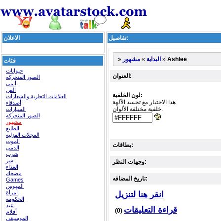
تفاصيل:
الاعلان
»
»
»
Ashlee
البداية
مشهور
فئات
حيوانات
العنوان:
الصور المتحركه
أنمى
الفن
لون الخلفية:
العلامات التجارية والشعارات
هذا الاختبار مع تجسد الآلهة
أصدقاء
خلفية مختلفة الألوان.
السيارات
الصور المتحركه
مشهور
الطابع
المجلات الهزليه
الموت
بطاقات:
الدمى
شرب
شر
وجهات النظر:
الغذاء
مضحك
تاريخ المضافه:
Games
المهوس
امرأة
انقر هنا لتنزيل
الحكومة
عيد
قراءة التعليقات
(0)
أفلام
الموسيقى