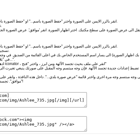
انقر بالزر الايمن على الصورة واختر "حفظ الصورة باسم..." او "حفظ الصورة باسم..." وانقاذ الملف على سطح مكتبك.
تسجيل الدخول الى الرسول ام اس ان.
انقر بالزر الايمن على الصورة واختر "حفظ الصورة باسم..." او "حفظ الصورة باسم..." وانقاذ الملف على سطح مكتبك.
تسجيل الدخول إلى بريد ياهو الجاري رسول.
في "بلادي صور" نافذة ، انقر على "استعراض...".
اذهب الى موقع لكم تجسد الآلهة انقذ من iconator ، انقر على ملف بحيث تجسد الآلهة ومن ابرز ، واختر "فتح"
كي تضبط إعدادات جديدة تجسد الآلهة. فإن وجه مبتسم وجه المقبل على صورتك ينبغي تغيرت ال
 وجه مبتسم وجه مرة اخرى واختر قائمة "عرض صورة بلدي...". داخل هذه النافذة ، وانقر على
"موافق". تجسد الآلهة الجديدة الخاصة بك الآن تركيب!